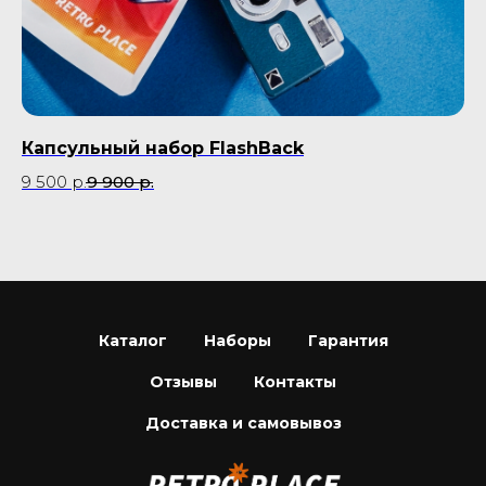
Капсульный набор FlashBack
П
D
9 500
р.
9 900
р.
9 
Каталог
Наборы
Гарантия
Отзывы
Контакты
Доставка и самовывоз