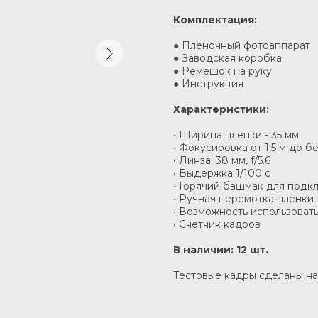
Комплектация:
● Пленочный фотоаппарат
● Заводская коробка
● Ремешок на руку
● Инструкция
Характеристики:
• Ширина пленки - 35 мм
• Фокусировка от 1,5 м до 
• Линза: 38 мм, f/5.6
• Выдержка 1/100 c
• Горячий башмак для под
• Ручная перемотка пленки
• Возможность использовать
• Счетчик кадров
В наличии: 12 шт.
Тестовые кадры сделаны на