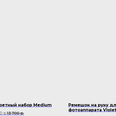
ретный набор Medium
Ремешок на руку д
фотоаппарата Viole
00
р.
13 700
р.