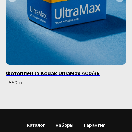
Фотопленка Kodak UltraMax 400/36
Р
C
1 850
р.
45
Каталог
Наборы
Гарантия