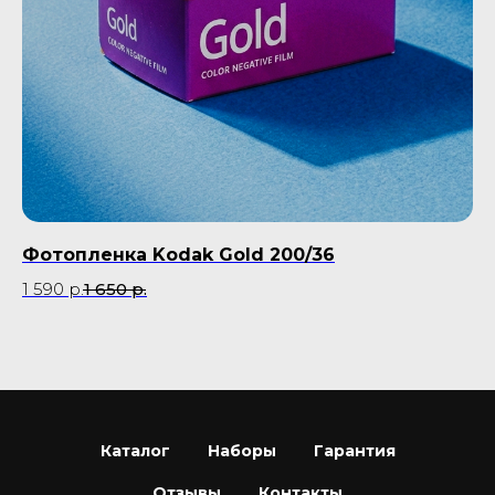
Фотопленка Kodak Gold 200/36
Ка
1 590
р.
1 650
р.
Не
Каталог
Наборы
Гарантия
Отзывы
Контакты