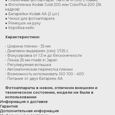
● Пленочный фотоаппарат Tianma M-308 (Новый)
● Фотопленка Kodak Gold 200 или ColorPlus 200 (36
кадров)
● Батарейки Kodak AA (2 шт.)
● Чехол для фотоаппарата
● Ремешок на руку
● Коробка-кейс
Характеристики:
• Ширина пленки - 35 мм
• Диапазон выдержек (сек): 1/125 с
• Фокусировка от 1.3 м до бесконечности
• Линза 26 мм made in Japan
• Регулируемая вспышка
• Автоматическая перемотка пленки
• Возможность использовать ISO 100 - 400
• Питание от двух батареек AA
Фотоаппараты в новом, отличном внешнем и
техническом состоянии, модели не были в
использовании
Информация о доставке
Гарантия
Дополнительная информация