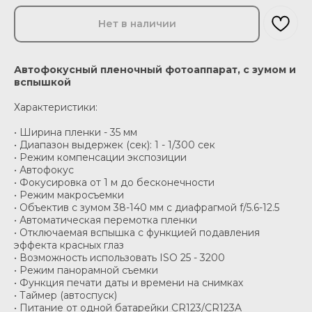
Нет в наличии
Автофокусный пленочный фотоаппарат, с зумом и
вспышкой
Характеристики:
• Ширина пленки - 35 мм
• Диапазон выдержек (сек): 1 - 1/300 сек
• Режим компенсации экспозиции
• Автофокус
• Фокусировка от 1 м до бесконечности
• Режим макросъемки
• Объектив с зумом 38-140 мм с диафрагмой f/5.6-12.5
• Автоматическая перемотка пленки
• Отключаемая вспышка с функцией подавления
эффекта красных глаз
• Возможность использовать ISO 25 - 3200
• Режим панорамной съемки
• Функция печати даты и времени на снимках
• Таймер (автоспуск)
• Питание от одной батарейки CR123/CR123A