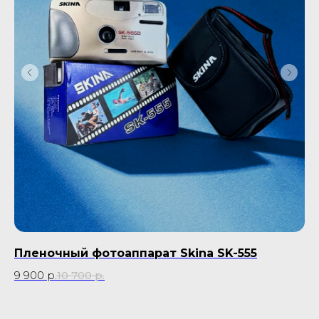
Пленочный фотоаппарат Skina SK-555
П
35
9 900
р.
10 700
р.
45