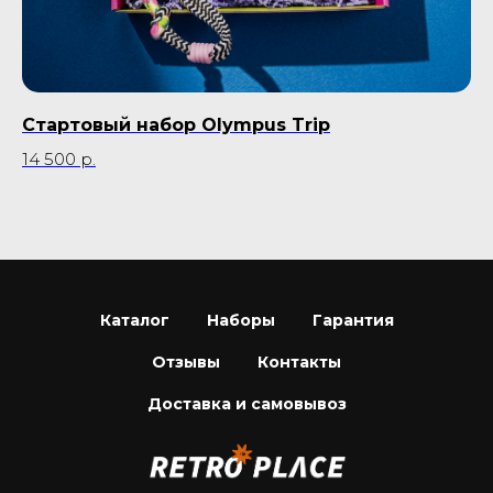
Стартовый набор Olympus Trip
Б
14 500
р.
55
Каталог
Наборы
Гарантия
Отзывы
Контакты
Доставка и самовывоз