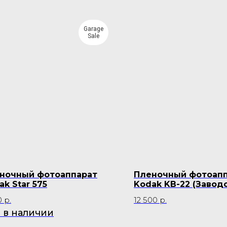
Garage
Sale
ночный фотоаппарат
Пленочный фотоап
ak Star 575
Kodak KB-22 (Завод
набор)
0
р.
12 500
р.
 в наличии