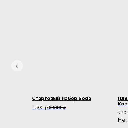
123
Стартовый набор Soda
Пле
Kod
7 500
р.
8 500
р.
3 30
Нет