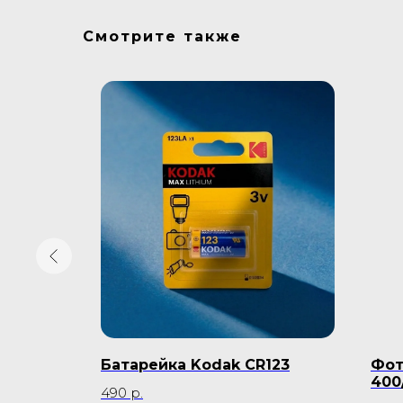
Смотрите также
арат
Батарейка Kodak CR123
Фот
5-70 мм
400
490
р.