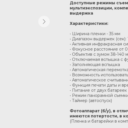
Доступные режимы съемк
мультиэкспозиции, компе
выдержка
Характеристики:
• Ширина пленки - 35 мм
• Диапазон выдержек (сек): 1
• Активная инфракрасная с
• Фокусное расстояние от 0
• Объектив с зумом 38-140 м
• Отключаемая вспышка с ф
• Заполняющая вспышка
• Автоматическая перемотк
• Возможность использовать
• Автоматическое считыван
• Функция печати даты и вр
• Питание от двух батареек
• Режим панорамной съемк
• Таймер (автоспуск)
Фотоаппарат (б/у), в от
имеются потертости, в к
(Пленка и батарейки в комп