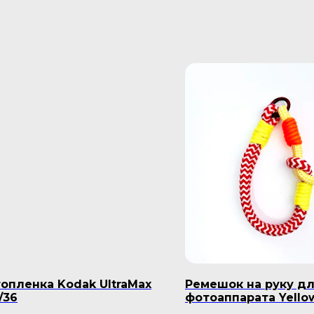
опленка Kodak UltraMax
Ремешок на руку д
/36
фотоаппарата Yello
Caramel