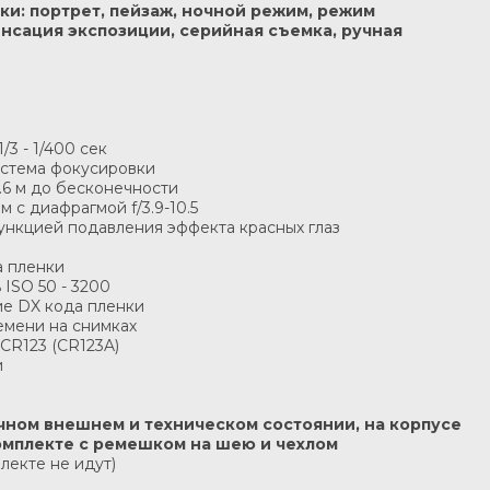
и: портрет, пейзаж, ночной режим, режим
нсация экспозиции, серийная съемка, ручная
/3 - 1/400 сек
истема фокусировки
.6 м до бесконечности
м с диафрагмой f/3.9-10.5
ункцией подавления эффекта красных глаз
а пленки
 ISO 50 - 3200
ие DX кода пленки
емени на снимках
 CR123 (CR123A)
и
личном внешнем и техническом состоянии, на корпусе
омплекте с ремешком на шею и чехлом
лекте не идут)