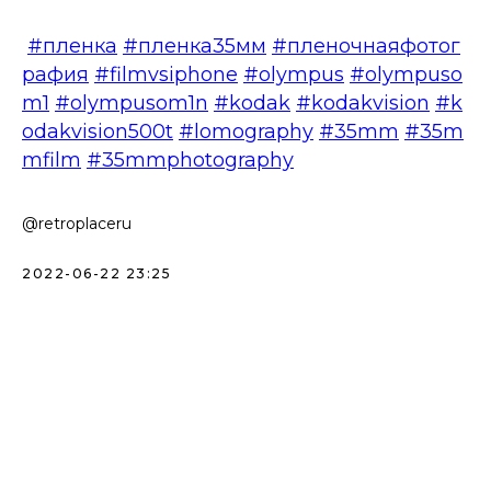
#пленка
#пленка35мм
#пленочнаяфотог
рафия
#filmvsiphone
#olympus
#olympuso
m1
#olympusom1n
#kodak
#kodakvision
#k
odakvision500t
#lomography
#35mm
#35m
mfilm
#35mmphotography
@retroplaceru
2022-06-22 23:25