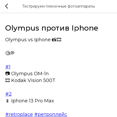
Тестрируем пленочные фотоаппараты
Olympus против Iphone
Olympus vs Iphone 📸🎞
🧐💭
⠀
#1
📷 Olympus OM-1n
🎞 Kodak Vision 500T
#2
📱 Iphone 13 Pro Max
#retroplace
#ретроплейс