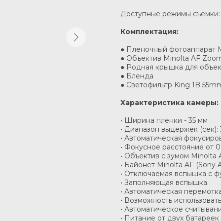
Доступные режимы съемки: а
Комплектация:
● Пленочный фотоаппарат Mi
● Объектив Minolta AF Zoom 
● Родная крышка для объе
● Бленда
● Светофильтр King 1B 55m
Характеристика камеры:
• Ширина пленки - 35 мм
• Диапазон выдержек (сек): 3
• Автоматическая фокусиро
• Фокусное расстояние от 0
• Объектив с зумом Minolta 
• Байонет Minolta AF (Sony A
• Отключаемая вспышка с ф
• Заполняющая вспышка
• Автоматическая перемотк
• Возможность использовать
• Автоматическое считыван
• Питание от двух батареек