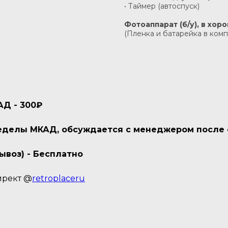
• Таймер (автоспуск)
Фотоаппарат (б/у), в хо
(Пленка и батарейка в комп
АД - 300₽
пределы МКАД, обсуждается с менеджером после
ывоз) - Бесплатно
ирект @
retroplaceru