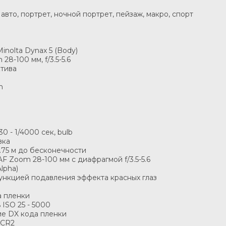
вто, портрет, ночной портрет, пейзаж, макро, спорт
nolta Dynax 5 (Body)
28-100 мм, f/3.5-5.6
ктива
m
0 - 1/4000 сек, bulb
вка
.75 м до бесконечности
AF Zoom 28-100 мм с диафрагмой f/3.5-5.6
lpha)
ункцией подавления эффекта красных глаз
а пленки
 ISO 25 - 5000
ие DX кода пленки
 CR2