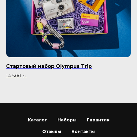
Стартовый набор Olympus Trip
Р
C
14 500
р.
45
Каталог
Наборы
Гарантия
Отзывы
Контакты