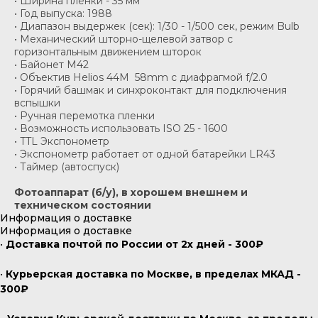
• Ширина пленки - 35 мм
• Год выпуска: 1988
• Диапазон выдержек (сек): 1/30 - 1/500 сек, режим Bulb
• Механический шторно-щелевой затвор с
горизонтальным движением шторок
• Байонет M42
• Объектив Helios 44M 58mm с диафрагмой f/2.0
• Горячий башмак и синхроконтакт для подключения
вспышки
• Ручная перемотка пленки
• Возможность использовать ISO 25 - 1600
• TTL Экспонометр
• Экспонометр работает от одной батарейки LR43
• Таймер (автоспуск)
Фотоаппарат (б/у), в хорошем внешнем и
техническом состоянии
Информация о доставке
Информация о доставке
•
Доставка почтой по России от 2х дней - 300₽
•
Курьерская доставка по Москве, в пределах МКАД -
300₽